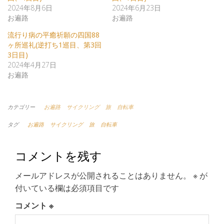
2024年8月6日
2024年6月23日
お遍路
お遍路
流行り病の平癒祈願の四国88
ヶ所巡礼(逆打ち1巡目、第3回
3日目)
2024年4月27日
お遍路
カテゴリー
お遍路
サイクリング
旅
自転車
タグ
お遍路
サイクリング
旅
自転車
コメントを残す
メールアドレスが公開されることはありません。
※
が
付いている欄は必須項目です
コメント
※