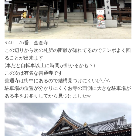
9:40 76番、金倉寺
この辺りから次の札所の距離が知れてるのでテンポよく回
ることが出来ます
(車だと自転車以上に時間が掛かるかも？)
この次は有名な善通寺です
善通寺は街中にあるので結構見つけにくい(;^_^A
駐車場の位置が分かりにくくお寺の西側に大きな駐車場が
ある事をお参りしてから見つけましたw