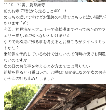
11:10 72番、曼荼羅寺
前のお寺(73番)から走ること400m！
めっちゃ近いですけどお遍路の札所ではもっと近い場所が
あります(ﾟ∀ﾟ)
今回、神戸港からフェリーで高松港までやって来たのでフ
ェリー乗り場に帰らないといけません
なので高松港に帰る事を考えるとお昼ごろがタイムリミッ
トかな？
乗船券を予約しているわけではないので何時の便でも問題
ないのですが
次の日のお仕事を考えると夕方までには帰りたい
距離を見ると71番は5km、70番は18km先…なので次のお寺
が今回の打ち止めとしました