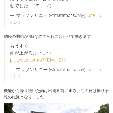
朝でした…_:(´ཀ`」 ∠):
— マラソンサニー (@marathonsunny)
June 13,
2020
納経の開始が7時なのでそれに合わせて動きます
もうすぐ
雨が上がるよ( ^ω^ )
pic.twitter.com/b7KDkwH21b
— マラソンサニー (@marathonsunny)
June 13,
2020
機能から降り続いた雨は出発直前に止み、この日は曇り予
報の旅路となりました