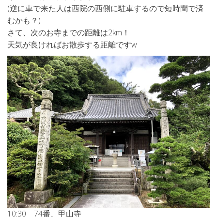
(逆に車で来た人は西院の西側に駐車するので短時間で済
むかも？)
さて、次のお寺までの距離は2km！
天気が良ければお散歩する距離ですw
10:30 74番、甲山寺