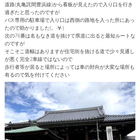
道路(丸亀詫間豊浜線)から看板が見えたので入り口を行き
過ぎたと思ったのですが
バス専用の駐車場で入り口は西側の路地を入った所にあっ
たので助かりました(。-∀-)
次の76番は名もなき道を抜けて県道に出ると最短ルートな
のですが
そこそこ道幅はありますが住宅街を抜ける道で少々見通し
が悪く完全2車線ではないので
歩行者等が居ると場所によっては車の対向が大変な場所も
有るので気を付けてください