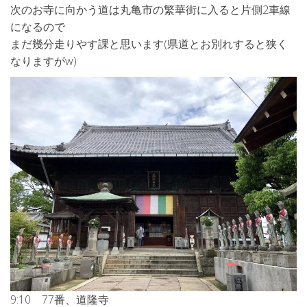
次のお寺に向かう道は丸亀市の繁華街に入ると片側2車線
になるので
まだ幾分走りやす課と思います(県道とお別れすると狭く
なりますがw)
9:10 77番、道隆寺