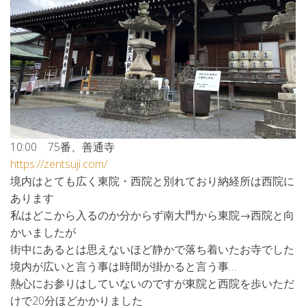
10:00 75番、善通寺
https://zentsuji.com/
境内はとても広く東院・西院と別れており納経所は西院に
あります
私はどこから入るのか分からず南大門から東院→西院と向
かいましたが
街中にあるとは思えないほど静かで落ち着いたお寺でした
境内が広いと言う事は時間が掛かると言う事…
熱心にお参りはしていないのですが東院と西院を歩いただ
けで20分ほどかかりました