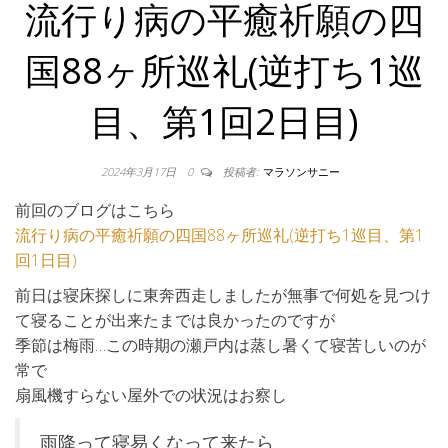
流行り病の平癒祈願の四
国88ヶ所巡礼(逆打ち1巡
目、第1回2日目)
2024年3月17日
0
投稿者:
マラソンサニー
前回のブログはこちら
流行り病の平癒祈願の四国88ヶ所巡礼(逆打ち1巡目、第1
回1日目)
前日は寝床探しに東奔西走しましたが無事で何処を見つけ
て寝ることが出来たまでは良かったのですが
季節は梅雨…この時期の瀬戸内は蒸し暑くて寝苦しいのが
常で
扇風機すらない屋外での状況はお察し
雨降って寝易くなって来たら