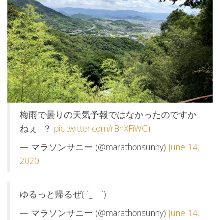
梅雨で曇りの天気予報ではなかったのですか
ねぇ…？
pic.twitter.com/rBhXFiWCir
— マラソンサニー (@marathonsunny)
June 14,
2020
ゆるっと帰るぜ( ´_ゝ`)
— マラソンサニー (@marathonsunny)
June 14,