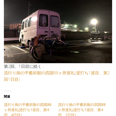
第2回、1日目に続く…
流行り病の平癒祈願の四国88ヶ所巡礼(逆打ち1巡目、第2
回1日目)
関連
流行り病の平癒祈願の四国88
流行り病の平癒祈願の四国88
ヶ所巡礼(逆打ち1巡目、第4
ヶ所巡礼(逆打ち1巡目、第4
回、4日目)
回、1日目)