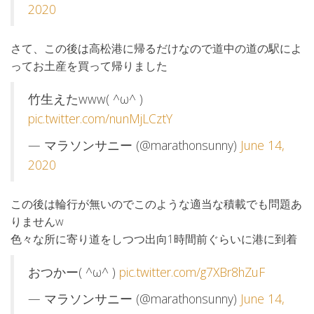
2020
さて、この後は高松港に帰るだけなので道中の道の駅によ
ってお土産を買って帰りました
竹生えたwww( ^ω^ )
pic.twitter.com/nunMjLCztY
— マラソンサニー (@marathonsunny)
June 14,
2020
この後は輪行が無いのでこのような適当な積載でも問題あ
りませんw
色々な所に寄り道をしつつ出向1時間前ぐらいに港に到着
おつかー( ^ω^ )
pic.twitter.com/g7XBr8hZuF
— マラソンサニー (@marathonsunny)
June 14,